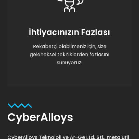
İhtiyacınızın Fazlası
Rekabetçi olabilmeniz için, size
geleneksel tekniklerden fazlasını
sunuyoruz.
CyberAlloys
CyberAlloys Teknoloji ve Ar-Ge Ltd. Şti., metalurji